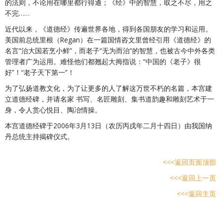
的法则，不论用在哪里都行得通；《经》中的智慧，取之不尽，用之
不完……
近代以来，《道德经》传遍世界各地，得到各国朋友的学习和运用。
美国前总统里根（Regan）在一篇国情咨文里曾经引用《道德经》的
名言“治大国若烹小鲜”，而老子“无为而治”的智慧，也被古今中外各类
管理者广为运用。难怪他们都翘起大拇指说：“中国的《老子》很
好”！“老子天下第一”！
为了弘扬道教文化，为了让更多的人了解这万世不朽的名篇，本宫建
立道德经碑，并请名家 书写、名匠雕刻、集书道韵趣和雕刻艺术于一
身，令人赏心悦目、陶冶情操。
本宫道德经碑于2006年3月13日（农历丙戌年二月十四日）由我国纳
丹总统主持揭碑仪式。
<<<返回页面顶部
<<<返回上一页
<<<返回主页