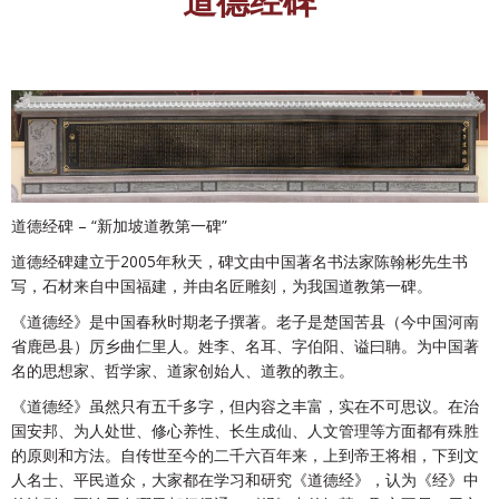
道德经碑
道德经碑 – “新加坡道教第一碑”
道德经碑建立于2005年秋天，碑文由中国著名书法家陈翰彬先生书
写，石材来自中国福建，并由名匠雕刻，为我国道教第一碑。
《道德经》是中国春秋时期老子撰著。老子是楚国苦县（今中国河南
省鹿邑县）厉乡曲仁里人。姓李、名耳、字伯阳、谥曰聃。为中国著
名的思想家、哲学家、道家创始人、道教的教主。
《道德经》虽然只有五千多字，但内容之丰富，实在不可思议。在治
国安邦、为人处世、修心养性、长生成仙、人文管理等方面都有殊胜
的原则和方法。自传世至今的二千六百年来，上到帝王将相，下到文
人名士、平民道众，大家都在学习和研究《道德经》，认为《经》中