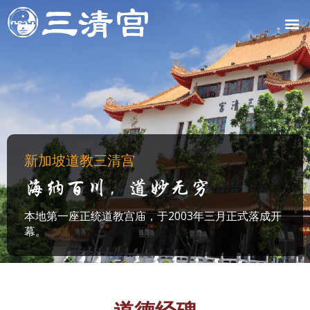
跳
M
至
内
容
新加坡道教三清宫
海纳百川，道妙无穷
本地第一座正统道教宫庙，于2003年三月正式落成开
幕。