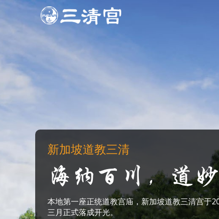
跳
至
内
容
新加坡道教三清
海纳百川，道妙
本地第一座正统道教宫庙，新加坡道教三清宫于20
三月正式落成开光。